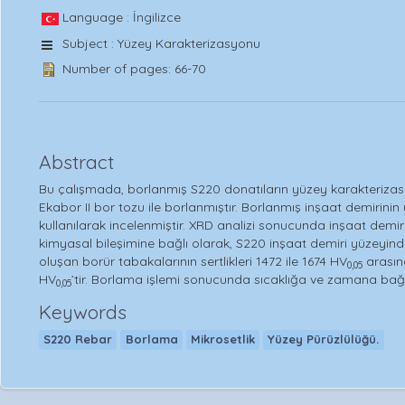
Language : İngilizce
Subject : Yüzey Karakterizasyonu
Number of pages: 66-70
Abstract
Bu çalışmada, borlanmış S220 donatıların yüzey karakterizasyo
Ekabor II bor tozu ile borlanmıştır. Borlanmış inşaat demirinin 
kullanılarak incelenmiştir. XRD analizi sonucunda inşaat demi
kimyasal bileşimine bağlı olarak, S220 inşaat demiri yüzeyinde
oluşan borür tabakalarının sertlikleri 1472 ile 1674 HV
arasınd
0,05
HV
’tir. Borlama işlemi sonucunda sıcaklığa ve zamana bağlı 
0,05
Keywords
S220 Rebar
Borlama
Mikrosetlik
Yüzey Pürüzlülüğü.