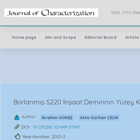
ISSN: 2757-916
Home page
Aim and Scope
Editorial Board
Article
Borlanmış S220 İnşaat Demirinin Yüzey 
Author :
-
İbrahim GÜNEŞ
Atila Gürhan ÇELİK
DOI :
10.29228/JCHAR.51041
Year-Number: 2021-2