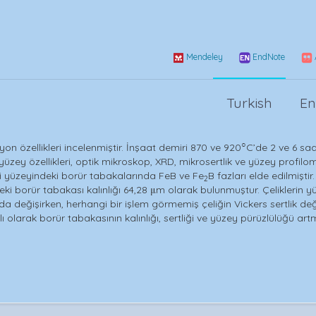
Mendeley
EndNote
Turkish
En
○
n özellikleri incelenmiştir. İnşaat demiri 870 ve 920
C’de 2 ve 6 saa
yüzey özellikleri, optik mikroskop, XRD, mikrosertlik ve yüzey profilom
ri yüzeyindeki borür tabakalarında FeB ve Fe
B fazları elde edilmiştir.
2
ki borür tabakası kalınlığı 64,28 μm olarak bulunmuştur. Çeliklerin 
a değişirken, herhangi bir işlem görmemiş çeliğin Vickers sertlik değ
olarak borür tabakasının kalınlığı, sertliği ve yüzey pürüzlülüğü artmı