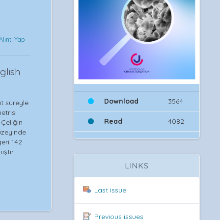
Alıntı Yap
glish
Download
3564
t süreyle
etrisi
Read
4082
 Çeliğin
yüzeyinde
eri 142
ştır.
LINKS
Last issue
Previous issues