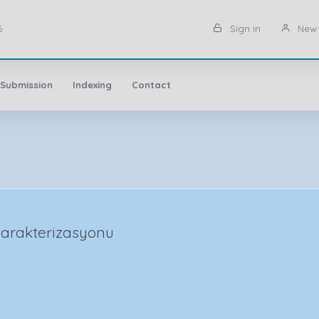
6
Sign in
New 
 Submission
Indexing
Contact
Karakterizasyonu