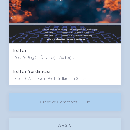
Editör
Doç. Dr. Begüm Ünveroğlu Abdioğlu
Editör Yardımcısı
Prof. Dr. Atilla Evcin, Prof. Dr. İbrahim Güneş
Creative Commons CC BY
ARŞIV