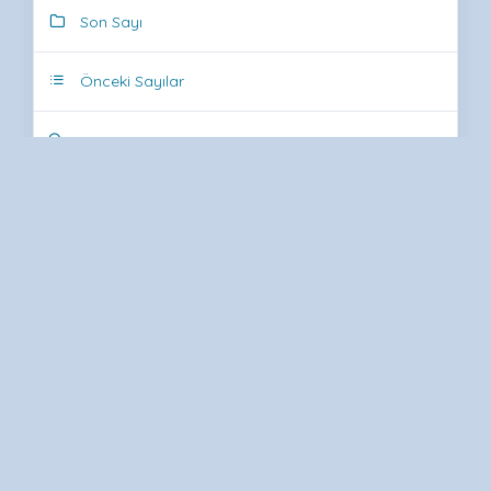
Son Sayı
Önceki Sayılar
Makale Gönder
Dergi İstatistik
Makale Takip Sistemi
RSS
Makale Türleri
Yazar Hakları