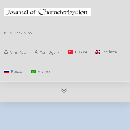
ISSN: 2757-9166
Türkçe
İngilizce
Giriş Yap
Yeni Üyelik
Rusça
Arapça