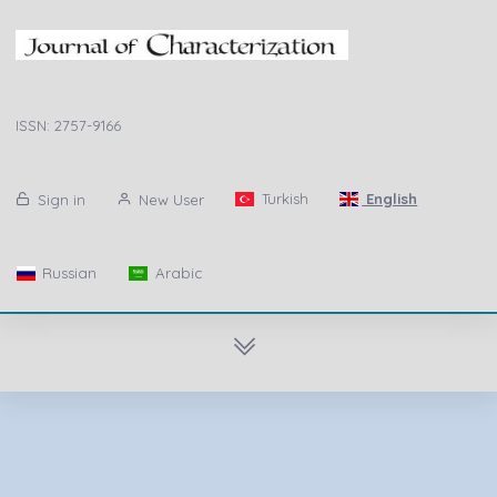
ISSN: 2757-9166
Turkish
English
Sign in
New User
Russian
Arabic