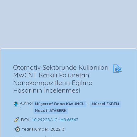
Otomotiv Sektöründe Kullanılan
MWCNT Katkılı Poliüretan
Nanokompozitlerin Eğilme
Hasarının İncelenmesi
Author
-
Müşerref Rana KAVUNCU
Mürsel EKREM
:
Necati ATABERK
DOI :
10.29228/JCHAR.66367
Year-Number: 2022-3