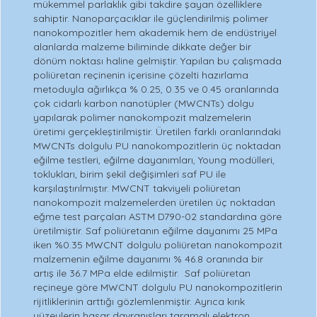
mükemmel parlaklık gibi takdire şayan özelliklere
sahiptir. Nanoparçacıklar ile güçlendirilmiş polimer
nanokompozitler hem akademik hem de endüstriyel
alanlarda malzeme biliminde dikkate değer bir
dönüm noktası haline gelmiştir. Yapılan bu çalışmada
poliüretan reçinenin içerisine çözelti hazırlama
metoduyla ağırlıkça % 0.25, 0.35 ve 0.45 oranlarında
çok cidarlı karbon nanotüpler (MWCNTs) dolgu
yapılarak polimer nanokompozit malzemelerin
üretimi gerçekleştirilmiştir. Üretilen farklı oranlarındaki
MWCNTs dolgulu PU nanokompozitlerin üç noktadan
eğilme testleri, eğilme dayanımları, Young modülleri,
toklukları, birim şekil değişimleri saf PU ile
karşılaştırılmıştır. MWCNT takviyeli poliüretan
nanokompozit malzemelerden üretilen üç noktadan
eğme test parçaları ASTM D790-02 standardına göre
üretilmiştir. Saf poliüretanın eğilme dayanımı 25 MPa
iken %0.35 MWCNT dolgulu poliüretan nanokompozit
malzemenin eğilme dayanımı % 46.8 oranında bir
artış ile 36.7 MPa elde edilmiştir. Saf poliüretan
reçineye göre MWCNT dolgulu PU nanokompozitlerin
rijitliklerinin arttığı gözlemlenmiştir. Ayrıca kırık
yüzeylerin hasar davranışları taramalı elektron