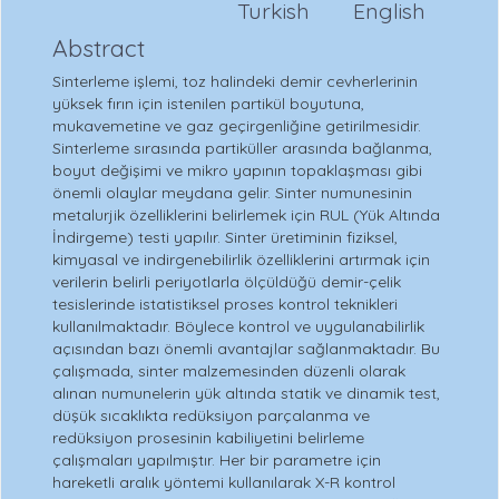
Turkish
English
Abstract
Sinterleme işlemi, toz halindeki demir cevherlerinin
yüksek fırın için istenilen partikül boyutuna,
mukavemetine ve gaz geçirgenliğine getirilmesidir.
Sinterleme sırasında partiküller arasında bağlanma,
boyut değişimi ve mikro yapının topaklaşması gibi
önemli olaylar meydana gelir. Sinter numunesinin
metalurjik özelliklerini belirlemek için RUL (Yük Altında
İndirgeme) testi yapılır. Sinter üretiminin fiziksel,
kimyasal ve indirgenebilirlik özelliklerini artırmak için
verilerin belirli periyotlarla ölçüldüğü demir-çelik
tesislerinde istatistiksel proses kontrol teknikleri
kullanılmaktadır. Böylece kontrol ve uygulanabilirlik
açısından bazı önemli avantajlar sağlanmaktadır. Bu
çalışmada, sinter malzemesinden düzenli olarak
alınan numunelerin yük altında statik ve dinamik test,
düşük sıcaklıkta redüksiyon parçalanma ve
redüksiyon prosesinin kabiliyetini belirleme
çalışmaları yapılmıştır. Her bir parametre için
hareketli aralık yöntemi kullanılarak X-R kontrol