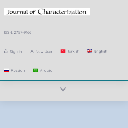
ISSN: 2757-9166
Turkish
English
Sign in
New User
Russian
Arabic