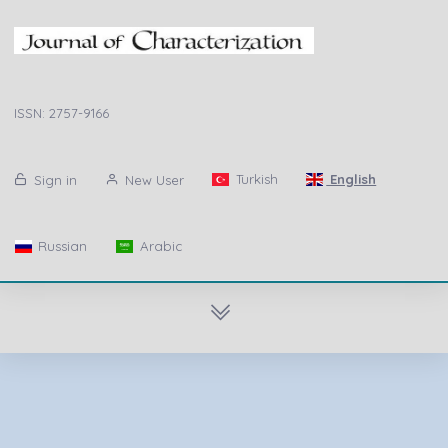
ISSN: 2757-9166
Turkish
English
Sign in
New User
Russian
Arabic